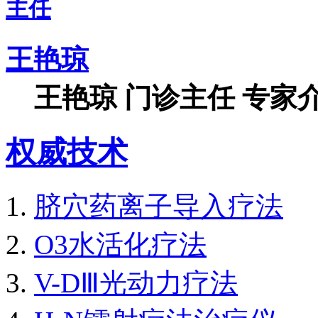
王艳琼
王艳琼 门诊主任 专家介
权威技术
脐穴药离子导入疗法
O3水活化疗法
V-DⅢ光动力疗法