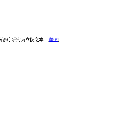
疗研究为立院之本...[
详情
]