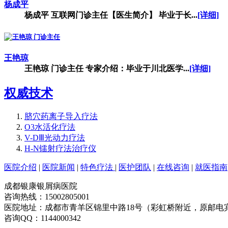
杨成平
杨成平 互联网门诊主任【医生简介】 毕业于长...
[详细]
王艳琼
王艳琼 门诊主任 专家介绍：毕业于川北医学...
[详细]
权威技术
脐穴药离子导入疗法
O3水活化疗法
V-DⅢ光动力疗法
H-N镭射疗法治疗仪
医院介绍
|
医院新闻
|
特色疗法
|
医护团队
|
在线咨询
|
就医指南
成都银康银屑病医院
咨询热线：15002805001
医院地址：成都市青羊区锦里中路18号（彩虹桥附近，原邮电
咨询QQ：1144000342