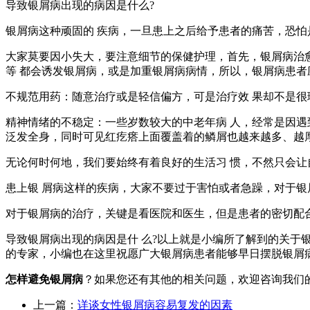
导致银屑病出现的病因是什么?
银屑病这种顽固的 疾病，一旦患上之后给予患者的痛苦，恐怕
大家莫要因小失大，要注意细节的保健护理，首先，银屑病治
等 都会诱发银屑病，或是加重银屑病病情，所以，银屑病患者
不规范用药：随意治疗或是轻信偏方，可是治疗效 果却不是
精神情绪的不稳定：一些岁数较大的中老年病 人，经常是因遇
泛发全身，同时可见红疙瘩上面覆盖着的鳞屑也越来越多、越
无论何时何地，我们要始终有着良好的生活习 惯，不然只会
患上银 屑病这样的疾病，大家不要过于害怕或者急躁，对于银
对于银屑病的治疗，关键是看医院和医生，但是患者的密切配
导致银屑病出现的病因是什 么?以上就是小编所了解到的关于
的专家，小编也在这里祝愿广大银屑病患者能够早日摆脱银屑病
怎样避免银屑病
？如果您还有其他的相关问题，欢迎咨询我们
上一篇：
详谈女性银屑病容易复发的因素