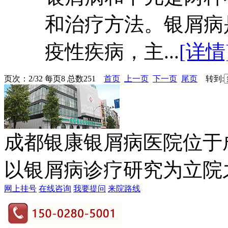
和治疗方法。银屑病
疫性疾病，主...
[详情
页次：2/32 每页8 总数251
首页
上一页
下一页
尾页
转到:
成都银康银屑病医院位于
以银屑病诊疗研究为立院之本
网上挂号
在线咨询
我要提问
来院路线