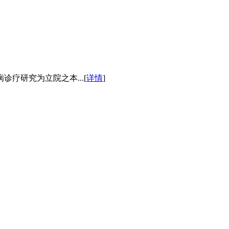
疗研究为立院之本...[
详情
]