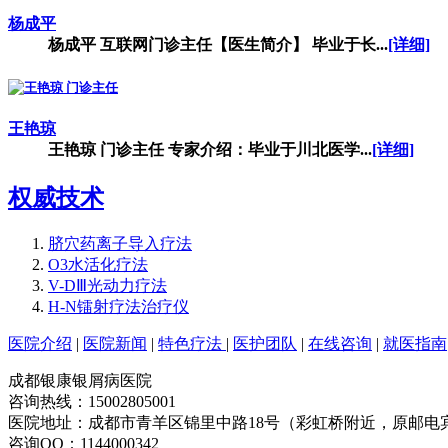
杨成平
杨成平 互联网门诊主任【医生简介】 毕业于长...
[详细]
王艳琼
王艳琼 门诊主任 专家介绍：毕业于川北医学...
[详细]
权威技术
脐穴药离子导入疗法
O3水活化疗法
V-DⅢ光动力疗法
H-N镭射疗法治疗仪
医院介绍
|
医院新闻
|
特色疗法
|
医护团队
|
在线咨询
|
就医指南
成都银康银屑病医院
咨询热线：15002805001
医院地址：成都市青羊区锦里中路18号（彩虹桥附近，原邮电
咨询QQ：1144000342