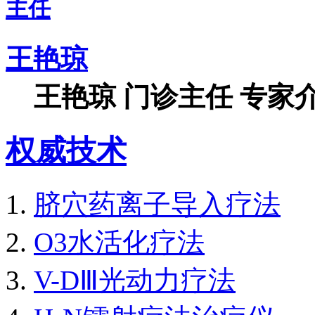
王艳琼
王艳琼 门诊主任 专家介
权威技术
脐穴药离子导入疗法
O3水活化疗法
V-DⅢ光动力疗法