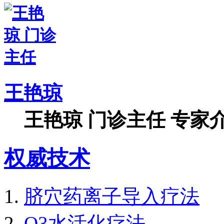
王艳琼
王艳琼 门诊主任 专家介
权威技术
脐穴药离子导入疗法
O3水活化疗法