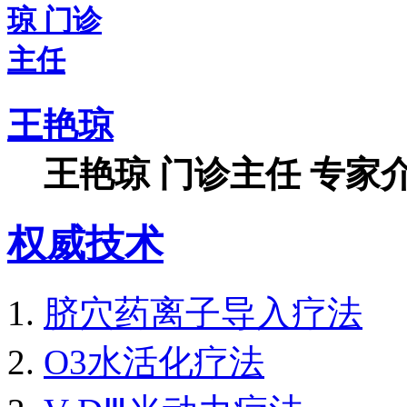
王艳琼
王艳琼 门诊主任 专家介
权威技术
脐穴药离子导入疗法
O3水活化疗法