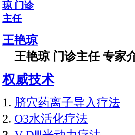
王艳琼
王艳琼 门诊主任 专家介
权威技术
脐穴药离子导入疗法
O3水活化疗法
V-DⅢ光动力疗法