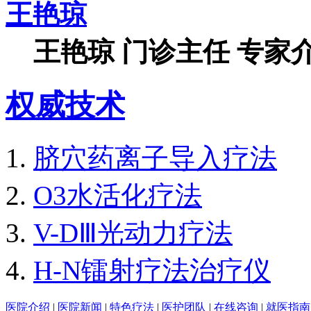
王艳琼
王艳琼 门诊主任 专家介
权威技术
脐穴药离子导入疗法
O3水活化疗法
V-DⅢ光动力疗法
H-N镭射疗法治疗仪
医院介绍
|
医院新闻
|
特色疗法
|
医护团队
|
在线咨询
|
就医指南