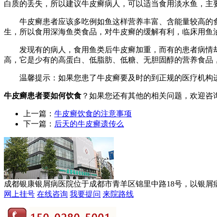
白质的丢失，所以建议牛皮癣病人，可以适当食用淡水鱼，主
牛皮癣患者应该多吃例如鱼这样营养丰富、含能量较高的食
生，所以食用深海鱼类食品，对牛皮癣的缓解有利，临床用鱼
发现有的病人，食用鱼类后牛皮癣加重，而有的患者病情却没
高，它是少有的高蛋白、低脂肪、低糖、无胆固醇的营养食品
温馨提示：如果您患了牛皮癣要及时的到正规的医疗机构进
牛皮癣患者要如何饮食
？如果您还有其他的相关问题，欢迎咨
上一篇：
牛皮癣饮食的注意事项
下一篇：
后天的牛皮癣遗传么
成都银康银屑病医院位于成都市青羊区锦里中路18号，以银屑病诊
网上挂号
在线咨询
我要提问
来院路线