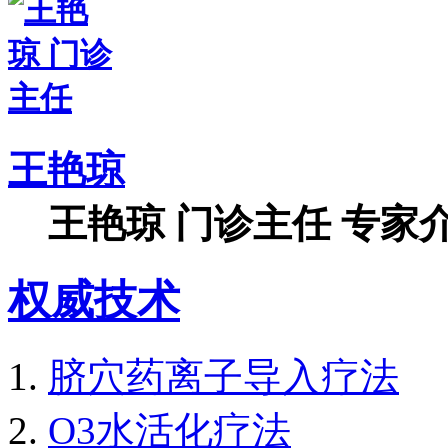
王艳琼
王艳琼 门诊主任 专家介
权威技术
脐穴药离子导入疗法
O3水活化疗法