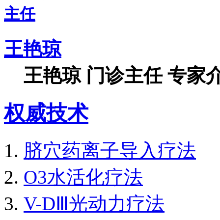
王艳琼
王艳琼 门诊主任 专家介
权威技术
脐穴药离子导入疗法
O3水活化疗法
V-DⅢ光动力疗法