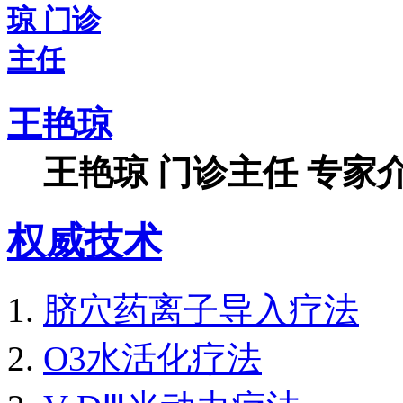
王艳琼
王艳琼 门诊主任 专家介
权威技术
脐穴药离子导入疗法
O3水活化疗法