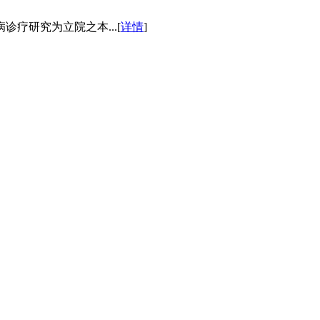
疗研究为立院之本...[
详情
]